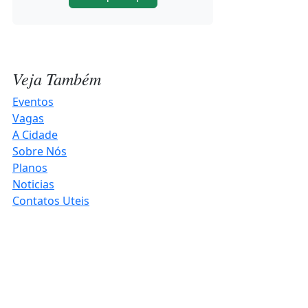
Rotas Turísticas de Três de Maio no
Noroeste Summit
2026-08-06 11:44:22
Veja Também
Happy Hour abre contagem
regressiva para o Hortigranjeiros
Eventos
2027
Vagas
A Cidade
2026-08-06 10:20:12
Sobre Nós
Planos
Projeto Música para Todos celebra
Noticias
o Patrimônio Cultural em Três de
Contatos Uteis
Maio
2026-08-06 10:14:42
Produtores já podem retirar
Sementes de Milho da marca LG