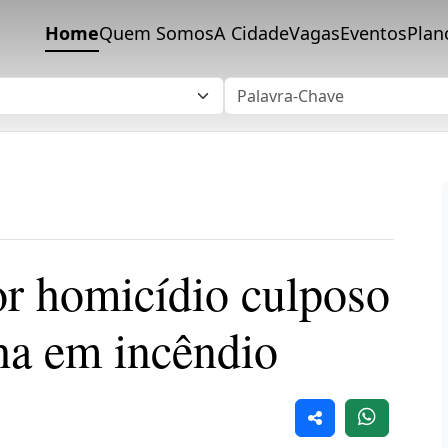
Home
Quem Somos
A Cidade
Vagas
Eventos
Plan
or homicídio culposo
lha em incêndio