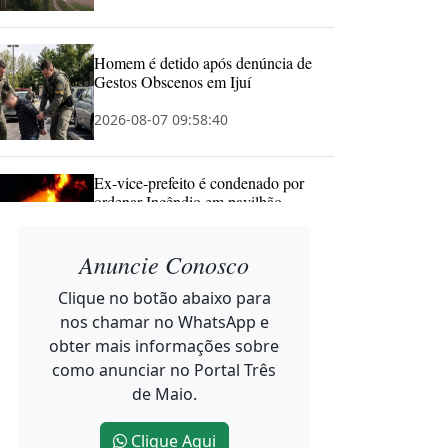
Homem é detido após denúncia de
Gestos Obscenos em Ijuí
2026-08-07 09:58:40
Ex-vice-prefeito é condenado por
ordenar Incêndio em pavilhão
comunitário
Anuncie Conosco
2026-08-07 09:57:20
Clique no botão abaixo para
Náthali Kuster inaugura consultório
nos chamar no WhatsApp e
de Odontologia Especializada em
obter mais informações sobre
Três de Maio
como anunciar no Portal Três
2026-08-07 09:46:19
de Maio.
Clique Aqui
Caminhos do Tempo apresenta