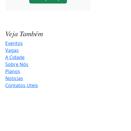
inovação e negócios em
Horizontina
2026-08-04 10:46:48
Veja Também
Funcionária é ameaçada com
Eventos
simulacro durante rescisão em Ijuí
Vagas
2026-08-04 10:21:55
A Cidade
Sobre Nós
Planos
Veranico antecede chuva forte e
Noticias
nova mudança no tempo no RS
Contatos Uteis
2026-08-04 10:19:26
Operação mira grupo suspeito de
planejar ataque a debate
presidencial