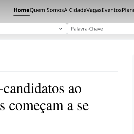
Home
Quem Somos
A Cidade
Vagas
Eventos
Plan
-candidatos ao
as começam a se