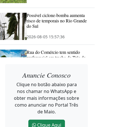
Possível ciclone-bomba aumenta
risco de temporais no Rio Grande
do Sul
2026-08-05 15:57:36
Rua do Comércio tem sentido
preferencial em trecho de Três de
Maio
Anuncie Conosco
2026-08-05 15:21:08
Clique no botão abaixo para
nos chamar no WhatsApp e
Agosto Lilás ganha destaque em
espaços públicos de Três de Maio
obter mais informações sobre
como anunciar no Portal Três
2026-08-05 15:19:45
de Maio.
Clique Aqui
Noroeste Summit 2026 reúne