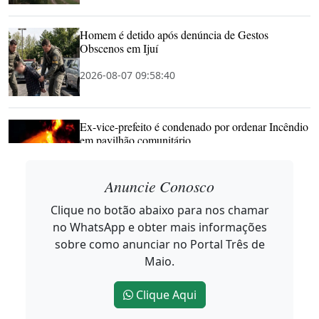
Homem é detido após denúncia de Gestos
Obscenos em Ijuí
2026-08-07 09:58:40
Ex-vice-prefeito é condenado por ordenar Incêndio
em pavilhão comunitário
2026-08-07 09:57:20
Anuncie Conosco
Clique no botão abaixo para nos chamar
Náthali Kuster inaugura consultório de
no WhatsApp e obter mais informações
Odontologia Especializada em Três de Maio
sobre como anunciar no Portal Três de
2026-08-07 09:46:19
Maio.
Clique Aqui
Caminhos do Tempo apresenta Rotas Turísticas de