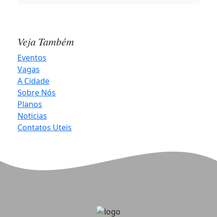
Três de Maio no Noroeste Summit
2026-08-06 11:44:22
Veja Também
Happy Hour abre contagem regressiva para o
Eventos
Hortigranjeiros 2027
Vagas
A Cidade
2026-08-06 10:20:12
Sobre Nós
Planos
Noticias
Projeto Música para Todos celebra o Patrimônio
Contatos Uteis
Cultural em Três de Maio
2026-08-06 10:14:42
Produtores já podem retirar Sementes de Milho da
marca LG
2026-08-06 10:13:21