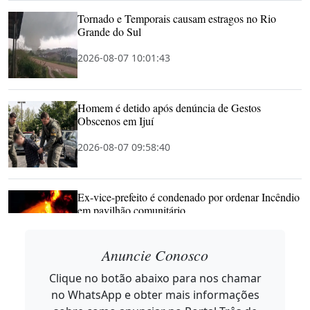
Tornado e Temporais causam estragos no Rio
Grande do Sul
2026-08-07 10:01:43
Homem é detido após denúncia de Gestos
Obscenos em Ijuí
2026-08-07 09:58:40
Ex-vice-prefeito é condenado por ordenar Incêndio
em pavilhão comunitário
2026-08-07 09:57:20
Anuncie Conosco
Clique no botão abaixo para nos chamar
Náthali Kuster inaugura consultório de
no WhatsApp e obter mais informações
Odontologia Especializada em Três de Maio