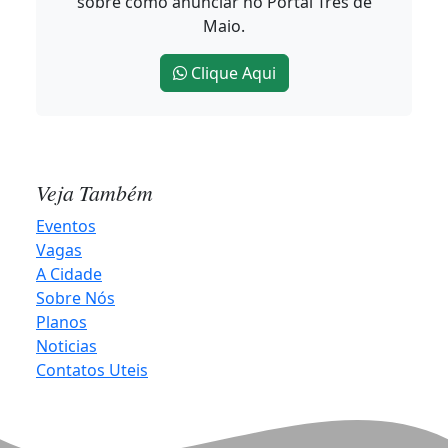
sobre como anunciar no Portal Três de
2026-08-07 09:46:19
Maio.
Clique Aqui
Caminhos do Tempo apresenta Rotas Turísticas de
Três de Maio no Noroeste Summit
2026-08-06 11:44:22
Veja Também
Happy Hour abre contagem regressiva para o
Eventos
Hortigranjeiros 2027
Vagas
A Cidade
2026-08-06 10:20:12
Sobre Nós
Planos
Noticias
Projeto Música para Todos celebra o Patrimônio
Contatos Uteis
Cultural em Três de Maio
2026-08-06 10:14:42