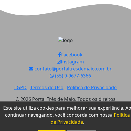
2026-08-06 10:14:42
Produtores já podem retirar Sementes de Milho da
marca LG
2026-08-06 10:13:21
Facebook
Alunos da Apae integram a 1ª Gestão da Inclusão
Instagram
do CTG Tropeiros do Buricá
contato@portaltresdemaio.com.br
(55) 9-9677-6366
2026-08-06 10:11:53
LGPD
Termos de Uso
Política de Privacidade
Noroeste Summit começa em Horizontina
© 2026 Portal Três de Maio. Todos os direitos
mostrando que Inovação não tem CEP
reservados.
Este site utiliza cookies para melhorar sua experiência. A
2026-08-05 17:06:11
continuar navegando, você concorda com nossa
Política
de Privacidade
.