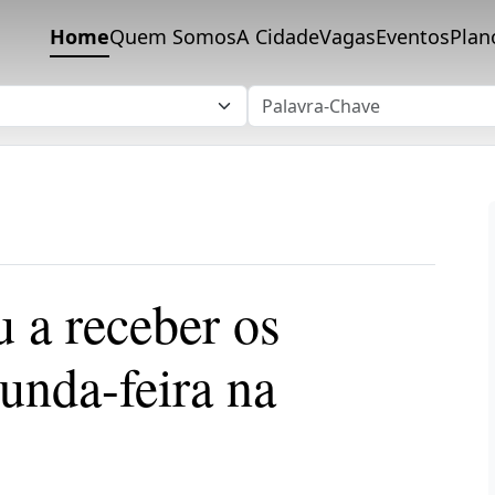
Home
Quem Somos
A Cidade
Vagas
Eventos
Plan
 a receber os
unda-feira na