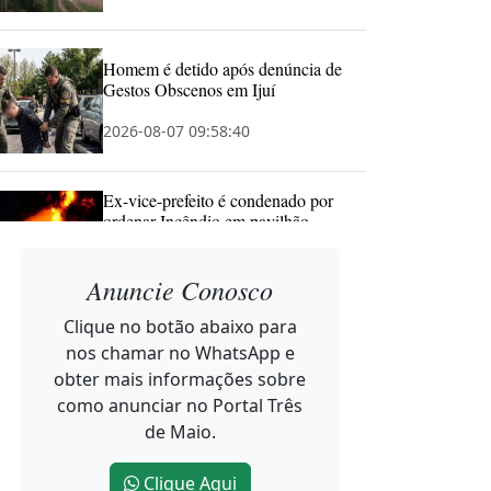
Homem é detido após denúncia de
Gestos Obscenos em Ijuí
2026-08-07 09:58:40
Ex-vice-prefeito é condenado por
ordenar Incêndio em pavilhão
comunitário
Anuncie Conosco
2026-08-07 09:57:20
Clique no botão abaixo para
Náthali Kuster inaugura consultório
nos chamar no WhatsApp e
de Odontologia Especializada em
obter mais informações sobre
Três de Maio
como anunciar no Portal Três
2026-08-07 09:46:19
de Maio.
Clique Aqui
Caminhos do Tempo apresenta