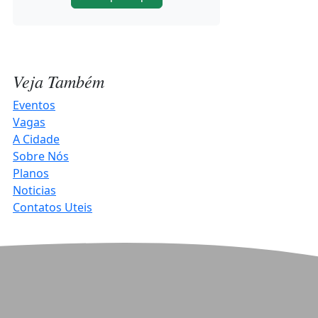
Rotas Turísticas de Três de Maio no
Noroeste Summit
2026-08-06 11:44:22
Veja Também
Happy Hour abre contagem
regressiva para o Hortigranjeiros
Eventos
2027
Vagas
A Cidade
2026-08-06 10:20:12
Sobre Nós
Planos
Projeto Música para Todos celebra
Noticias
o Patrimônio Cultural em Três de
Contatos Uteis
Maio
2026-08-06 10:14:42
Produtores já podem retirar
Sementes de Milho da marca LG