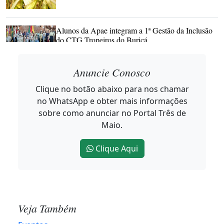
Alunos da Apae integram a 1ª Gestão da Inclusão
do CTG Tropeiros do Buricá
2026-08-06 10:11:53
Anuncie Conosco
Clique no botão abaixo para nos chamar
Noroeste Summit começa em Horizontina
no WhatsApp e obter mais informações
mostrando que Inovação não tem CEP
sobre como anunciar no Portal Três de
2026-08-05 17:06:11
Maio.
Clique Aqui
Dia dos Pais deve movimentar R$ 8,52 bilhões e
alcançar melhor resultado em 12 anos
2026-08-05 16:43:00
Veja Também
Quatro casos de raiva herbívora são confirmados