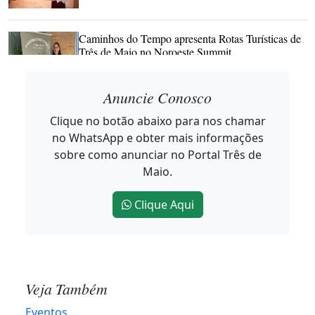
Caminhos do Tempo apresenta Rotas Turísticas de
Três de Maio no Noroeste Summit
2026-08-06 11:44:22
Anuncie Conosco
Clique no botão abaixo para nos chamar
Happy Hour abre contagem regressiva para o
no WhatsApp e obter mais informações
Hortigranjeiros 2027
sobre como anunciar no Portal Três de
2026-08-06 10:20:12
Maio.
Clique Aqui
Projeto Música para Todos celebra o Patrimônio
Cultural em Três de Maio
2026-08-06 10:14:42
Veja Também
Produtores já podem retirar Sementes de Milho da
Eventos