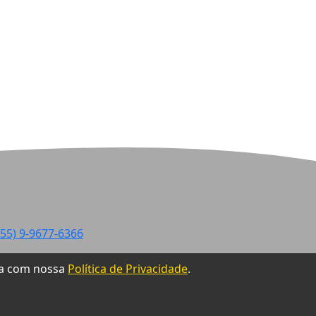
2026-08-04 10:18:05
Jornada fortalece Formação e
Inclusão na Rede Municipal
2026-08-04 10:15:51
Produtores já podem retirar
sementes de milho do Programa
Estadual de Incentivo à Agricultura
2026-08-04 10:13:40
Homem Morre após Sofrer
55) 9-9677-6366
Descarga Elétrica durante Trabalho
de Poda em Ijuí
rda com nossa
Política de Privacidade
.
2026-08-03 10:31:08