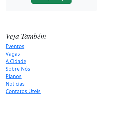
inovação e negócios em
Horizontina
2026-08-04 10:46:48
Veja Também
Funcionária é ameaçada com
Eventos
simulacro durante rescisão em Ijuí
Vagas
2026-08-04 10:21:55
A Cidade
Sobre Nós
Planos
Veranico antecede chuva forte e
Noticias
nova mudança no tempo no RS
Contatos Uteis
2026-08-04 10:19:26
Operação mira grupo suspeito de
planejar ataque a debate
presidencial