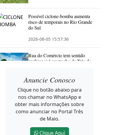
Possível ciclone-bomba aumenta
risco de temporais no Rio Grande
do Sul
2026-08-05 15:57:36
Rua do Comércio tem sentido
preferencial em trecho de Três de
Maio
Anuncie Conosco
2026-08-05 15:21:08
Clique no botão abaixo para
nos chamar no WhatsApp e
Agosto Lilás ganha destaque em
espaços públicos de Três de Maio
obter mais informações sobre
como anunciar no Portal Três
2026-08-05 15:19:45
de Maio.
Clique Aqui
Noroeste Summit 2026 reúne