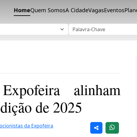
Home
Quem Somos
A Cidade
Vagas
Eventos
Plan
Expofeira alinham
edição de 2025
pcionistas da Expofeira