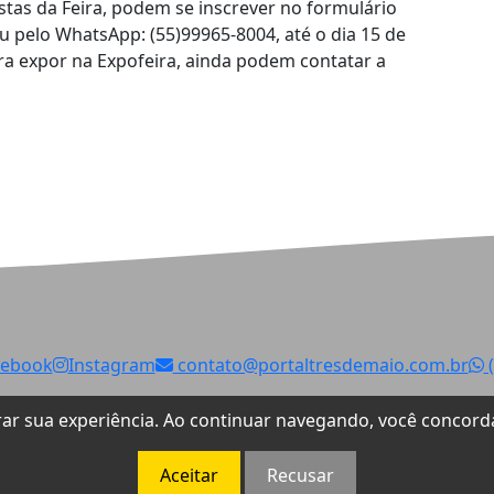
tas da Feira, podem se inscrever no formulário
u pelo WhatsApp: (55)99965-8004, até o dia 15 de
ra expor na Expofeira, ainda podem contatar a
cebook
Instagram
contato@portaltresdemaio.com.br
(
LGPD
Termos de Uso
Política de Privacidade
horar sua experiência. Ao continuar navegando, você conco
© 2026 Portal Três de Maio. Todos os direitos reservados.
Aceitar
Recusar