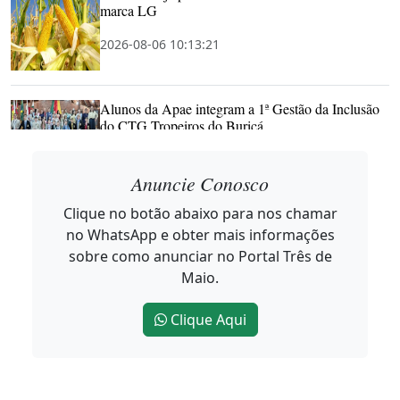
marca LG
2026-08-06 10:13:21
Alunos da Apae integram a 1ª Gestão da Inclusão
do CTG Tropeiros do Buricá
2026-08-06 10:11:53
Anuncie Conosco
Clique no botão abaixo para nos chamar
Noroeste Summit começa em Horizontina
no WhatsApp e obter mais informações
mostrando que Inovação não tem CEP
sobre como anunciar no Portal Três de
2026-08-05 17:06:11
Maio.
Clique Aqui
Dia dos Pais deve movimentar R$ 8,52 bilhões e
alcançar melhor resultado em 12 anos
2026-08-05 16:43:00