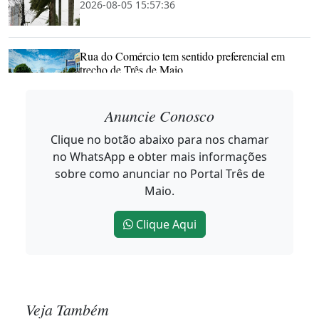
2026-08-05 15:57:36
Rua do Comércio tem sentido preferencial em
trecho de Três de Maio
2026-08-05 15:21:08
Anuncie Conosco
Clique no botão abaixo para nos chamar
Agosto Lilás ganha destaque em espaços públicos
no WhatsApp e obter mais informações
de Três de Maio
sobre como anunciar no Portal Três de
2026-08-05 15:19:45
Maio.
Clique Aqui
Noroeste Summit 2026 reúne inovação e negócios
em Horizontina
2026-08-04 10:46:48
Veja Também