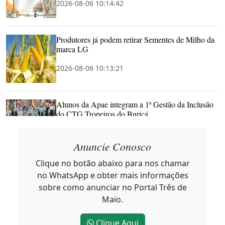
2026-08-06 10:14:42
Produtores já podem retirar Sementes de Milho da
marca LG
2026-08-06 10:13:21
Alunos da Apae integram a 1ª Gestão da Inclusão
do CTG Tropeiros do Buricá
2026-08-06 10:11:53
Anuncie Conosco
Clique no botão abaixo para nos chamar
Noroeste Summit começa em Horizontina
no WhatsApp e obter mais informações
mostrando que Inovação não tem CEP
sobre como anunciar no Portal Três de
2026-08-05 17:06:11
Maio.
Clique Aqui