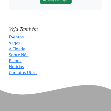
Dia dos Pais deve movimentar R$ 8,52 bilhões e
alcançar melhor resultado em 12 anos
2026-08-05 16:43:00
Veja Também
Quatro casos de raiva herbívora são confirmados
Eventos
no Noroeste do RS
Vagas
A Cidade
2026-08-05 15:59:41
Sobre Nós
Planos
Noticias
Possível ciclone-bomba aumenta risco de temporais
Contatos Uteis
no Rio Grande do Sul
2026-08-05 15:57:36
Rua do Comércio tem sentido preferencial em
trecho de Três de Maio