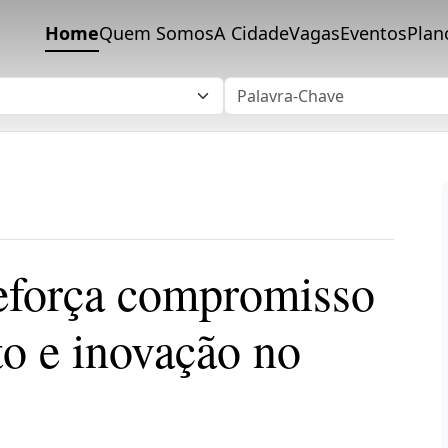
Home
Quem Somos
A Cidade
Vagas
Eventos
Plan
eforça compromisso
o e inovação no