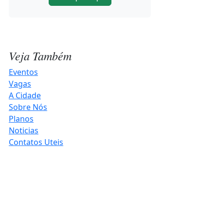
Rotas Turísticas de Três de Maio no
Noroeste Summit
2026-08-06 11:44:22
Veja Também
Happy Hour abre contagem
regressiva para o Hortigranjeiros
Eventos
2027
Vagas
A Cidade
2026-08-06 10:20:12
Sobre Nós
Planos
Projeto Música para Todos celebra
Noticias
o Patrimônio Cultural em Três de
Contatos Uteis
Maio
2026-08-06 10:14:42
Produtores já podem retirar
Sementes de Milho da marca LG