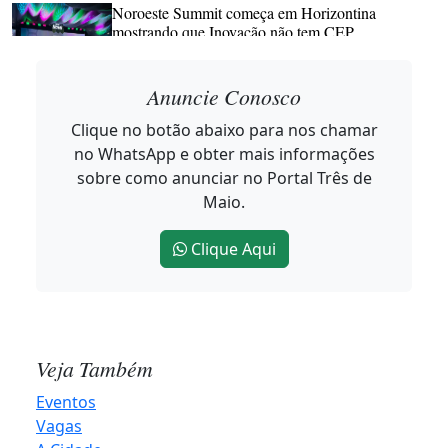
Noroeste Summit começa em Horizontina
mostrando que Inovação não tem CEP
2026-08-05 17:06:11
Anuncie Conosco
Clique no botão abaixo para nos chamar
Dia dos Pais deve movimentar R$ 8,52 bilhões e
no WhatsApp e obter mais informações
alcançar melhor resultado em 12 anos
sobre como anunciar no Portal Três de
2026-08-05 16:43:00
Maio.
Clique Aqui
Quatro casos de raiva herbívora são confirmados
no Noroeste do RS
2026-08-05 15:59:41
Veja Também
Possível ciclone-bomba aumenta risco de temporais
Eventos
no Rio Grande do Sul
Vagas