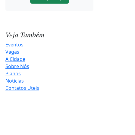
8,52 bilhões e alcançar melhor
resultado em 12 anos
2026-08-05 16:43:00
Veja Também
Quatro casos de raiva herbívora são
Eventos
confirmados no Noroeste do RS
Vagas
2026-08-05 15:59:41
A Cidade
Sobre Nós
Planos
Possível ciclone-bomba aumenta
Noticias
risco de temporais no Rio Grande
Contatos Uteis
do Sul
2026-08-05 15:57:36
Rua do Comércio tem sentido
preferencial em trecho de Três de
Maio