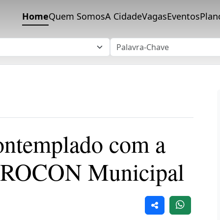
Home
Quem Somos
A Cidade
Vagas
Eventos
Plan
contemplado com a
 PROCON Municipal