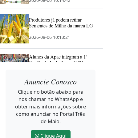
2026-08-06 10:14:42
Produtores já podem retirar
Sementes de Milho da marca LG
2026-08-06 10:13:21
Alunos da Apae integram a 1ª
Gestão da Inclusão do CTG
Tropeiros do Buricá
Anuncie Conosco
2026-08-06 10:11:53
Clique no botão abaixo para
Noroeste Summit começa em
nos chamar no WhatsApp e
Horizontina mostrando que
obter mais informações sobre
Inovação não tem CEP
como anunciar no Portal Três
2026-08-05 17:06:11
de Maio.
Clique Aqui
Dia dos Pais deve movimentar R$