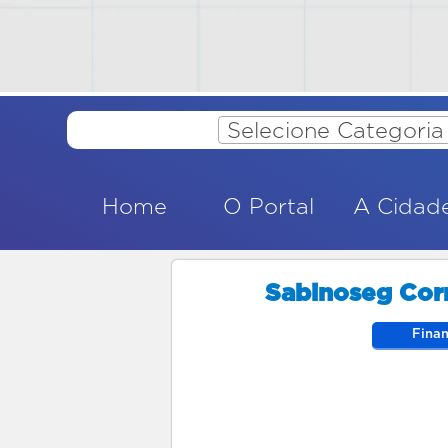
Selecione Categoria
Home
O Portal
A Cidad
Sabinoseg Corr
Fina