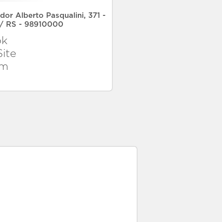
or Alberto Pasqualini, 371 -
 / RS - 98910000
ok
Site
am