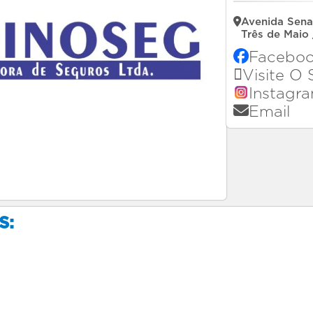
Avenida Senad
Três de Maio
Facebo
Visite O 
Instagr
Email
S: