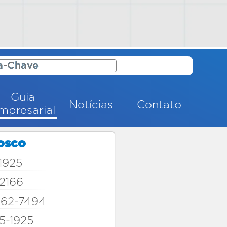
Guia
Notícias
Contato
mpresarial
osco
1925
-2166
962-7494
5-1925