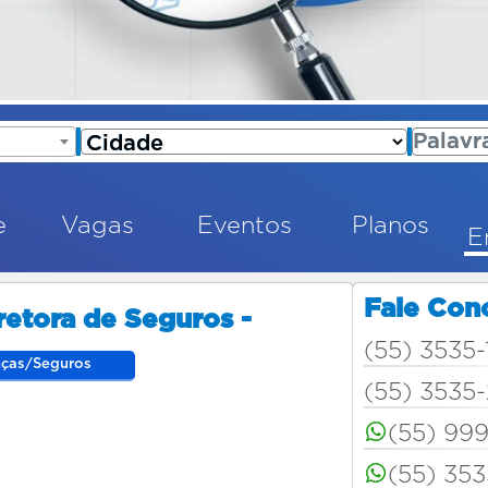
e
Vagas
Eventos
Planos
E
Fale Con
etora de Seguros -
(55) 3535-
nças/Seguros
(55) 3535
(55) 99
(55) 353