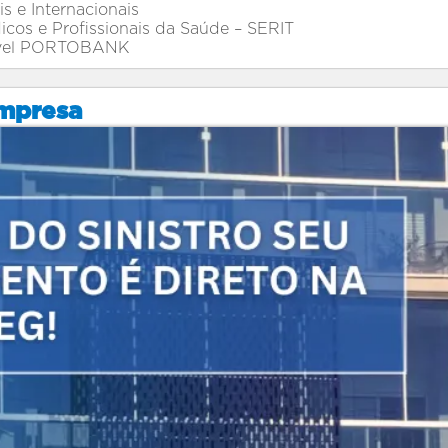
s e Internacionais
icos e Profissionais da Saúde – SERIT
óvel PORTOBANK
mpresa