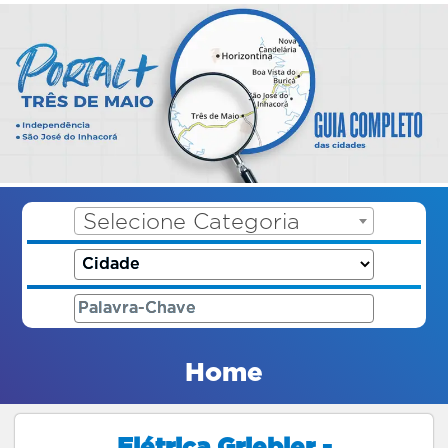
Selecione Categoria
Home
Elétrica Griebler -